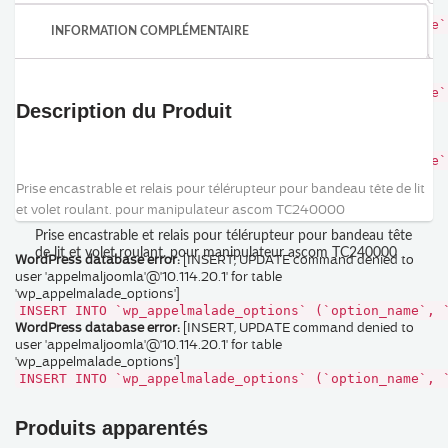
'wp_appelmalade_options']
INSERT INTO `wp_appelmalade_options` (`option_name`
INFORMATION COMPLÉMENTAIRE
WordPress database error:
[INSERT, UPDATE command
denied to user 'appelmaljoomla'@'10.114.20.1' for table
'wp_appelmalade_options']
INSERT INTO `wp_appelmalade_options` (`option_name`
Description du Produit
WordPress database error:
[INSERT, UPDATE command
denied to user 'appelmaljoomla'@'10.114.20.1' for table
'wp_appelmalade_options']
INSERT INTO `wp_appelmalade_options` (`option_name`
Ref : NPMR1-BIEA
Prise encastrable et relais pour télérupteur pour bandeau tête de lit
et volet roulant. pour manipulateur ascom TC240000
Prise encastrable et relais pour télérupteur pour bandeau tête
de lit et volet roulant. pour manipulateur ascom TC240000
WordPress database error:
[INSERT, UPDATE command denied to
user 'appelmaljoomla'@'10.114.20.1' for table
'wp_appelmalade_options']
INSERT INTO `wp_appelmalade_options` (`option_name`, 
WordPress database error:
[INSERT, UPDATE command denied to
user 'appelmaljoomla'@'10.114.20.1' for table
'wp_appelmalade_options']
INSERT INTO `wp_appelmalade_options` (`option_name`, 
Produits apparentés