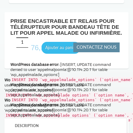
PRISE ENCASTRABLE ET RELAIS POUR
TÉLÉRUPTEUR POUR BANDEAU TÊTE DE
LIT POUR APPEL MALADE OU INFIRMIÈRE.
76,19 €
CONTACTEZ NOUS
Ajouter au panier
WordPress database error:
[INSERT, UPDATE command
denied to user 'appelmaljoomla'@'10.114.20.1' for table
'wp_appelmalade_options']
WordPress database error:
INSERT INTO `wp_appelmalade_options` (`option_name`
[INSERT, UPDATE command denied to
WordPress database error:
[INSERT, UPDATE command
user 'appelmaljoomla'@'10.114.20.1' for table
denied to user 'appelmaljoomla'@'10.114.20.1' for table
'wp_appelmalade_options']
'wp_appelmalade_options']
INSERT INTO `wp_appelmalade_options` (`option_name`, 
WordPress database error:
INSERT INTO `wp_appelmalade_options` (`option_name`
[INSERT, UPDATE command denied to
WordPress database error:
[INSERT, UPDATE command
user 'appelmaljoomla'@'10.114.20.1' for table
denied to user 'appelmaljoomla'@'10.114.20.1' for table
'wp_appelmalade_options']
'wp_appelmalade_options']
INSERT INTO `wp_appelmalade_options` (`option_name`, 
INSERT INTO `wp_appelmalade_options` (`option_name`
WordPress database error:
[INSERT, UPDATE command
DESCRIPTION
denied to user 'appelmaljoomla'@'10.114.20.1' for table